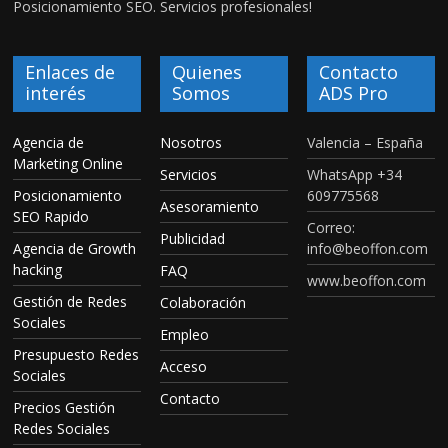
Posicionamiento SEO. Servicios profesionales!
Enlaces de
Quienes
Contacto
interés
Somos
ADS Pro
Agencia de
Nosotros
Valencia – España
Marketing Online
Servicios
WhatsApp +34
Posicionamiento
609775568
Asesoramiento
SEO Rapido
Correo:
Publicidad
Agencia de Growth
info@beoffon.com
hacking
FAQ
www.beoffon.com
Gestión de Redes
Colaboración
Sociales
Empleo
Presupuesto Redes
Acceso
Sociales
Contacto
Precios Gestión
Redes Sociales