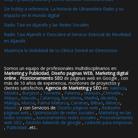
De hobby a referencia. La historia de Ultravioleta Radio y su
impacto en el mundo digital
Radio Taxi en Aljarafe y las Redes Sociales
Radio Taxi Aljarafe o Descubre el Servicio Esencial de Movilidad
en Aljarafe
Maximiza la Visibilidad de tu Clínica Dental en Directorios
Somos un equipo de profesionales multidisciplinarios en:
Marketing y Publicidad
,
Diseño paginas WEB
,
Marketing digital
online
,
Posicionamiento SEO
de páginas web en Google , con
más de 10 años de experiencia, montones de proyectos y
clientes satisfechos.
Agencia de Marketing y SEO
en:
Valencia
,
Mislata
,
Burjasot
,
Torrente
,
Paterna
,
Manises
,
Chirivella
,
Aldaya
,
Alacuás
,
Catarroja
,
Barcelona
,
Madrid
,
Alicante
,
Málaga
,
Murcia
,
Palma Mallorca
,
Canarias
,
Bilbao
,
México
,
Miami
: y con Servicios de:
Diseño páginas web
,
Rediseño
páginas web
,
Optimización de redes sociales
,
Marketing en las
redes sociales
,
Asesoramiento redes sociales
,
Posicionamiento
web SEO
,
Gestión Adwords de google
,
LinkedIn para empresas
,
Publicidad
..etc..