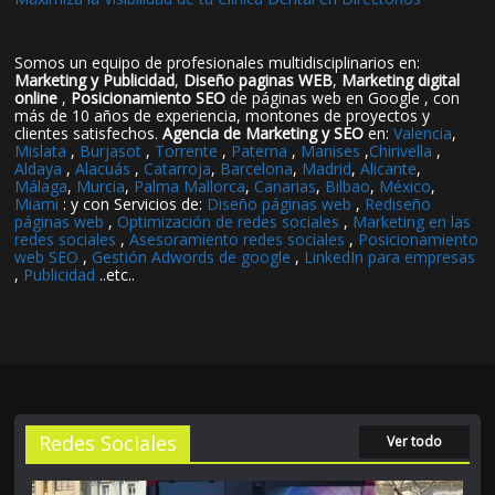
Somos un equipo de profesionales multidisciplinarios en:
Marketing y Publicidad
,
Diseño paginas WEB
,
Marketing digital
online
,
Posicionamiento SEO
de páginas web en Google , con
más de 10 años de experiencia, montones de proyectos y
clientes satisfechos.
Agencia de Marketing y SEO
en:
Valencia
,
Mislata
,
Burjasot
,
Torrente
,
Paterna
,
Manises
,
Chirivella
,
Aldaya
,
Alacuás
,
Catarroja
,
Barcelona
,
Madrid
,
Alicante
,
Málaga
,
Murcia
,
Palma Mallorca
,
Canarias
,
Bilbao
,
México
,
Miami
: y con Servicios de:
Diseño páginas web
,
Rediseño
páginas web
,
Optimización de redes sociales
,
Marketing en las
redes sociales
,
Asesoramiento redes sociales
,
Posicionamiento
web SEO
,
Gestión Adwords de google
,
LinkedIn para empresas
,
Publicidad
..etc..
Redes Sociales
Ver todo