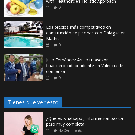
with Healthcircle’s Holistic Approach
0
Los precios más competitivos en
construcción de piscinas con Dalagua en
Madrid
0
Julio Fernández Artillo tu asesor
financiero independiente en Valencia de
confianza
0
Tienes que ver esto
¿Que es whatsapp , informacion básica
pero muy completa?
No Comments