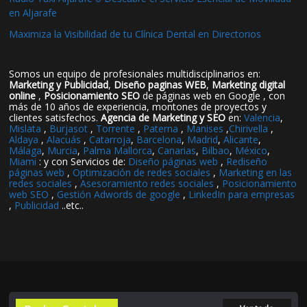
en Aljarafe
Maximiza la Visibilidad de tu Clínica Dental en Directorios
Somos un equipo de profesionales multidisciplinarios en:
Marketing y Publicidad
,
Diseño paginas WEB
,
Marketing digital
online
,
Posicionamiento SEO
de páginas web en Google , con
más de 10 años de experiencia, montones de proyectos y
clientes satisfechos.
Agencia de Marketing y SEO
en:
Valencia
,
Mislata
,
Burjasot
,
Torrente
,
Paterna
,
Manises
,
Chirivella
,
Aldaya
,
Alacuás
,
Catarroja
,
Barcelona
,
Madrid
,
Alicante
,
Málaga
,
Murcia
,
Palma Mallorca
,
Canarias
,
Bilbao
,
México
,
Miami
: y con Servicios de:
Diseño páginas web
,
Rediseño
páginas web
,
Optimización de redes sociales
,
Marketing en las
redes sociales
,
Asesoramiento redes sociales
,
Posicionamiento
web SEO
,
Gestión Adwords de google
,
LinkedIn para empresas
,
Publicidad
..etc..