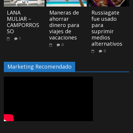
LANA
Maneras de
Russiagate
MULIAR –
ahorrar
fue usado
CAMPORROS
dinero para
para
SO
viajes de
suprimir
vacaciones
medios
1
alternativos
0
0
Marketing Recomendado