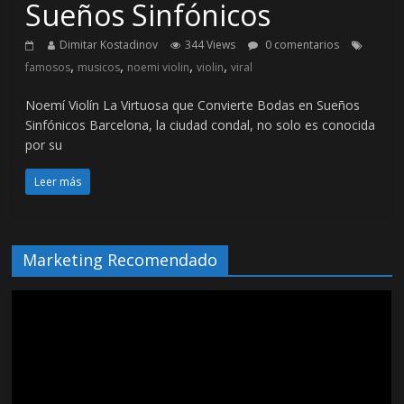
Sueños Sinfónicos
Dimitar Kostadinov
344 Views
0 comentarios
,
,
,
,
famosos
musicos
noemi violin
violin
viral
Noemí Violín La Virtuosa que Convierte Bodas en Sueños
Sinfónicos Barcelona, la ciudad condal, no solo es conocida
por su
Leer más
Marketing Recomendado