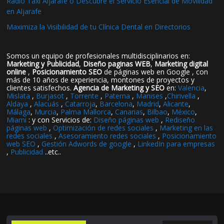
Radio Taxi Aljarafe o Descubre el Servicio Esencial de Movilidad
en Aljarafe
Maximiza la Visibilidad de tu Clínica Dental en Directorios
Somos un equipo de profesionales multidisciplinarios en:
Marketing y Publicidad
,
Diseño paginas WEB
,
Marketing digital
online
,
Posicionamiento SEO
de páginas web en Google , con
más de 10 años de experiencia, montones de proyectos y
clientes satisfechos.
Agencia de Marketing y SEO
en:
Valencia
,
Mislata
,
Burjasot
,
Torrente
,
Paterna
,
Manises
,
Chirivella
,
Aldaya
,
Alacuás
,
Catarroja
,
Barcelona
,
Madrid
,
Alicante
,
Málaga
,
Murcia
,
Palma Mallorca
,
Canarias
,
Bilbao
,
México
,
Miami
: y con Servicios de:
Diseño páginas web
,
Rediseño
páginas web
,
Optimización de redes sociales
,
Marketing en las
redes sociales
,
Asesoramiento redes sociales
,
Posicionamiento
web SEO
,
Gestión Adwords de google
,
LinkedIn para empresas
,
Publicidad
..etc..