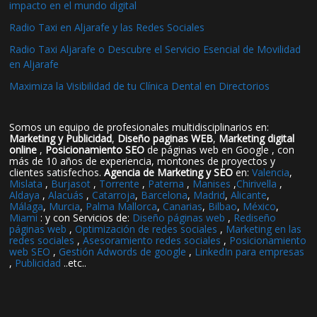
impacto en el mundo digital
Radio Taxi en Aljarafe y las Redes Sociales
Radio Taxi Aljarafe o Descubre el Servicio Esencial de Movilidad
en Aljarafe
Maximiza la Visibilidad de tu Clínica Dental en Directorios
Somos un equipo de profesionales multidisciplinarios en:
Marketing y Publicidad
,
Diseño paginas WEB
,
Marketing digital
online
,
Posicionamiento SEO
de páginas web en Google , con
más de 10 años de experiencia, montones de proyectos y
clientes satisfechos.
Agencia de Marketing y SEO
en:
Valencia
,
Mislata
,
Burjasot
,
Torrente
,
Paterna
,
Manises
,
Chirivella
,
Aldaya
,
Alacuás
,
Catarroja
,
Barcelona
,
Madrid
,
Alicante
,
Málaga
,
Murcia
,
Palma Mallorca
,
Canarias
,
Bilbao
,
México
,
Miami
: y con Servicios de:
Diseño páginas web
,
Rediseño
páginas web
,
Optimización de redes sociales
,
Marketing en las
redes sociales
,
Asesoramiento redes sociales
,
Posicionamiento
web SEO
,
Gestión Adwords de google
,
LinkedIn para empresas
,
Publicidad
..etc..