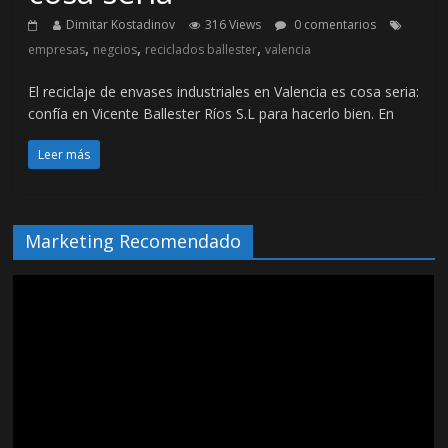
Dimitar Kostadinov
316 Views
0 comentarios
,
,
,
empresas
negcios
reciclados ballester
valencia
El reciclaje de envases industriales en Valencia es cosa seria:
confía en Vicente Ballester Ríos S.L para hacerlo bien. En
Leer más
Marketing Recomendado