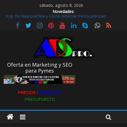
sábado, agosto 8, 2026
Novedades:
Stop Fly Guía práctica y Cómo detectar microcarencias
De hobby a referencia. La historia de Ultravioleta Radio y su
impacto en el mundo digital
Radio Taxi en Aljarafe y las Redes Sociales
Radio Taxi Aljarafe o Descubre el Servicio Esencial de Movilidad
en Aljarafe
Maximiza la Visibilidad de tu Clínica Dental en Directorios
Oferta en Marketing y SEO
para Pymes
PRECIOS ǀ
SERVICIOS ǀ
PRESUPUESTO