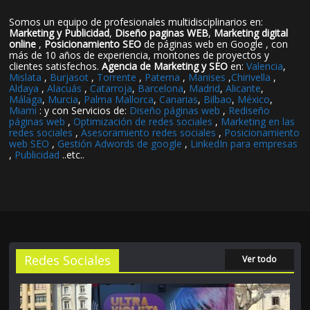
Somos un equipo de profesionales multidisciplinarios en:
Marketing y Publicidad
,
Diseño paginas WEB
,
Marketing digital
online
,
Posicionamiento SEO
de páginas web en Google , con
más de 10 años de experiencia, montones de proyectos y
clientes satisfechos.
Agencia de Marketing y SEO
en:
Valencia
,
Mislata
,
Burjasot
,
Torrente
,
Paterna
,
Manises
,
Chirivella
,
Aldaya
,
Alacuás
,
Catarroja
,
Barcelona
,
Madrid
,
Alicante
,
Málaga
,
Murcia
,
Palma Mallorca
,
Canarias
,
Bilbao
,
México
,
Miami
: y con Servicios de:
Diseño páginas web
,
Rediseño
páginas web
,
Optimización de redes sociales
,
Marketing en las
redes sociales
,
Asesoramiento redes sociales
,
Posicionamiento
web SEO
,
Gestión Adwords de google
,
LinkedIn para empresas
,
Publicidad
..etc..
Redes Sociales
Ver todo