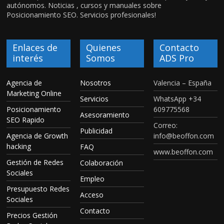
autónomos. Noticias , cursos y manuales sobre
Posicionamiento SEO. Servicios profesionales!
Enlaces de
Quienes
Contacto
interés
Somos
ADS Pro
Agencia de
Nosotros
Valencia – España
Marketing Online
Servicios
WhatsApp +34
Posicionamiento
609775568
Asesoramiento
SEO Rapido
Correo:
Publicidad
Agencia de Growth
info@beoffon.com
hacking
FAQ
www.beoffon.com
Gestión de Redes
Colaboración
Sociales
Empleo
Presupuesto Redes
Acceso
Sociales
Contacto
Precios Gestión