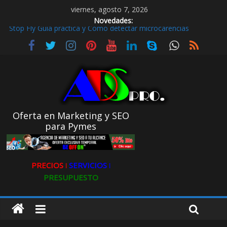
viernes, agosto 7, 2026
Novedades:
Stop Fly Guía práctica y Cómo detectar microcarencias
De hobby a referencia. La historia de Ultravioleta Radio y su
impacto en el mundo digital
Radio Taxi en Aljarafe y las Redes Sociales
Radio Taxi Aljarafe o Descubre el Servicio Esencial de Movilidad
en Aljarafe
Maximiza la Visibilidad de tu Clínica Dental en Directorios
Oferta en Marketing y SEO
para Pymes
PRECIOS ǀ
SERVICIOS ǀ
PRESUPUESTO