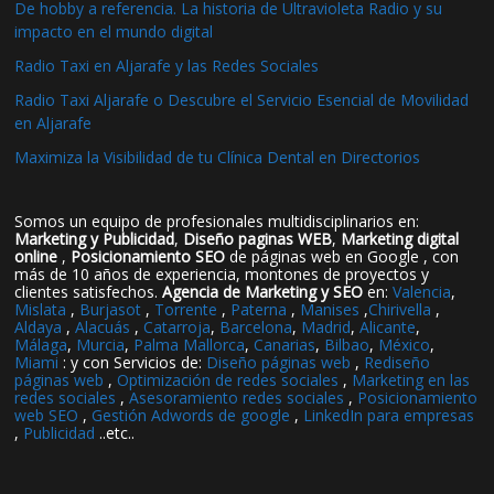
De hobby a referencia. La historia de Ultravioleta Radio y su
impacto en el mundo digital
Radio Taxi en Aljarafe y las Redes Sociales
Radio Taxi Aljarafe o Descubre el Servicio Esencial de Movilidad
en Aljarafe
Maximiza la Visibilidad de tu Clínica Dental en Directorios
Somos un equipo de profesionales multidisciplinarios en:
Marketing y Publicidad
,
Diseño paginas WEB
,
Marketing digital
online
,
Posicionamiento SEO
de páginas web en Google , con
más de 10 años de experiencia, montones de proyectos y
clientes satisfechos.
Agencia de Marketing y SEO
en:
Valencia
,
Mislata
,
Burjasot
,
Torrente
,
Paterna
,
Manises
,
Chirivella
,
Aldaya
,
Alacuás
,
Catarroja
,
Barcelona
,
Madrid
,
Alicante
,
Málaga
,
Murcia
,
Palma Mallorca
,
Canarias
,
Bilbao
,
México
,
Miami
: y con Servicios de:
Diseño páginas web
,
Rediseño
páginas web
,
Optimización de redes sociales
,
Marketing en las
redes sociales
,
Asesoramiento redes sociales
,
Posicionamiento
web SEO
,
Gestión Adwords de google
,
LinkedIn para empresas
,
Publicidad
..etc..