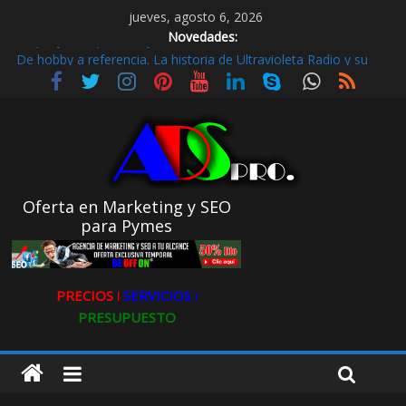
jueves, agosto 6, 2026
Novedades:
De hobby a referencia. La historia de Ultravioleta Radio y su
impacto en el mundo digital
Radio Taxi en Aljarafe y las Redes Sociales
Radio Taxi Aljarafe o Descubre el Servicio Esencial de Movilidad
en Aljarafe
Maximiza la Visibilidad de tu Clínica Dental en Directorios
Stop Fly Guía práctica y Cómo detectar microcarencias
Oferta en Marketing y SEO
para Pymes
PRECIOS ǀ
SERVICIOS ǀ
PRESUPUESTO