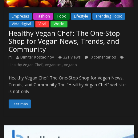
Empresas
Fashion
Food
Lifestyle
Trending Topic
Vida digital
Viral
World
Healthy Vegan Chef: The One-Stop
Shop for Vegan News, Trends, and
Community
Dimitar Kostadinov
321 Views
0 comentarios
,
,
Healthy Vegan Chef
veganism
vegano
Healthy Vegan Chef: The One-Stop Shop for Vegan News,
Trends, and Community The “Healthy Vegan Chef” website
is not only
Leer más