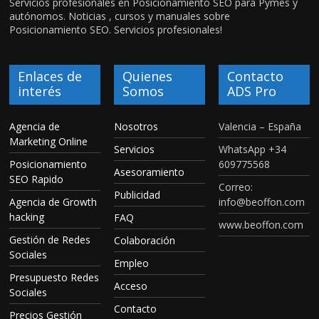
Servicios profesionales en Posicionamiento SEO para Pymes y
autónomos. Noticias , cursos y manuales sobre
Posicionamiento SEO. Servicios profesionales!
Enlaces de
Quienes
Contacto
interés
Somos
ADS Pro
Agencia de
Nosotros
Valencia – España
Marketing Online
Servicios
WhatsApp +34
Posicionamiento
609775568
Asesoramiento
SEO Rapido
Correo:
Publicidad
Agencia de Growth
info@beoffon.com
hacking
FAQ
www.beoffon.com
Gestión de Redes
Colaboración
Sociales
Empleo
Presupuesto Redes
Acceso
Sociales
Contacto
Precios Gestión