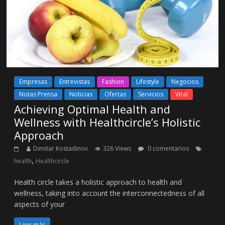
Empresas
Entrevistas
Fashion
Lifestyle
Negocios
Notas Prensa
Noticias
Ofertas
Servicios
Viral
Achieving Optimal Health and
Wellness with Healthcircle’s Holistic
Approach
Dimitar Kostadinov
326 Views
0 comentarios
,
health
Healthcircle
Health circle takes a holistic approach to health and
wellness, taking into account the interconnectedness of all
aspects of your
Leer más