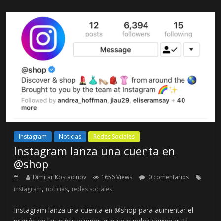
Instagram
Noticias
Redes Sociales
Instagram lanza una cuenta en
@shop
Dimitar Kostadinov
1656 Views
0 comentarios
,
,
instagram
noticias
redes sociales
Instagram lanza una cuenta en @shop para aumentar el
interés en las publicaciones que se pueden comprar. El