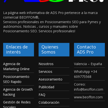
La página web informativa de ADS Pro pertenece a la marca
comercial BEOFFON®,
Servicios profesionales en Posicionamiento SEO para Pymes y
autónomos. Noticias , cursos y manuales sobre
Posicionamiento SEO. Servicios profesionales!
Enlaces de
Quienes
Contacto
interés
Somos
ADS Pro
Agencia de
Nosotros
Valencia – España
Marketing Online
Servicios
WhatsApp +34
Posicionamiento
609775568
Asesoramiento
SEO Rapido
Correo:
Publicidad
Agencia de Growth
info@beoffon.com
hacking
FAQ
www.beoffon.com
Gestión de Redes
Colaboración
Sociales