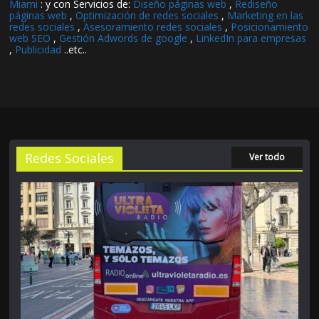
Miami
: y con Servicios de:
Diseño páginas web
,
Rediseño
páginas web
,
Optimización de redes sociales
,
Marketing en las
redes sociales
,
Asesoramiento redes sociales
,
Posicionamiento
web SEO
,
Gestión Adwords de google
,
LinkedIn para empresas
,
Publicidad
..etc..
Redes Sociales
Ver todo