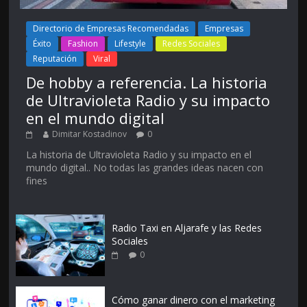
Directorio de Empresas Recomendadas
Empresas
Éxito
Fashion
Lifestyle
Redes Sociales
Reputación
Viral
De hobby a referencia. La historia
de Ultravioleta Radio y su impacto
en el mundo digital
Dimitar Kostadinov
0
La historia de Ultravioleta Radio y su impacto en el
mundo digital.. No todas las grandes ideas nacen con
fines
Radio Taxi en Aljarafe y las Redes
Sociales
0
Cómo ganar dinero con el marketing